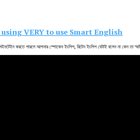
য় | Stop using VERY to use Smart English
নটেইন করতে পারলে আপনার স্পোকেন ইংলিশ, রিটেন ইংলিশ যেটাই বলেন না কেন তা স্মার্