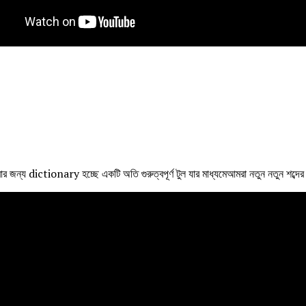
ন্য dictionary হচ্ছে একটি অতি গুরুত্বপূর্ণ টুল যার মাধ্যমেআমরা নতুন নতুন শব্দের অর্থ