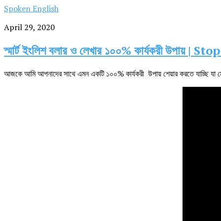
Spoken English
April 29, 2020
স্মার্ট ইংলিশ বলার ও লেখার ১০০% কার্যকরী উপা
আজকে আমি আপনাদের সাথে এমন একটি ১০০% কার্যকরী উপায় শেয়ার করতে যাচ্ছি যা মেই