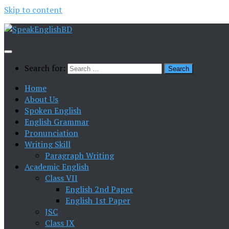
Skip to content
Search for:
Home
About Us
Spoken English
English Grammar
Pronunciation
Writing Skill
Paragraph Writing
Academic English
Class VII
English 2nd Paper
English 1st Paper
JSC
Class IX