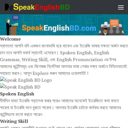
Skip to content
Welcome
স্বাগতম! আপনি যদি একজন বাংলাভাষি হয়ে থাকেন এবং ইংরেজি ভাষায় দক্ষতা অর্জন করতে
চান তবে আপনি যথার্থ স্থানেই এসেছেন। Spoken English, English
Grammar, Writing Skill, এবং English Pronunciation এর উপর
আমাদের কন্টেন্টসমূহ এবং বিশেষজ্ঞ নির্দেশিকা আপনার ভাষা শেখার লক্ষ্য অর্জনে নিশ্চিতভাবেই
সহায়তা করবে। আসুন Explore করুন আমাদের ওয়েবসাইট !
Spoken English
দীর্ঘদিন যাবত ইংরেজি পড়ালেখা করার পরেও আমাদের অনেকেই ইংরেজিতে কথা বলতে
পারেনা বা ইংরেজি শুনে বুঝতে পারেনা। আপনার ইংরেজি চর্চাকে কার্যকর করতে আমাদের
কন্টেন্টগুলো ফলো করতে পারেন-
Writing Skill