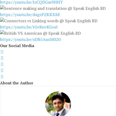
https://youtu.be/JoCQDGm9HHY
https://youtu.be/dagzPZKKX88
https://youtu.be/tGvBnvKGruI
https://youtu.be/oDB5AuxM020
Our Social Media
fab
fa-
fab
facebook
fa-
fab
facebook-
fa-
fab
square
instagram
fa-
fab
youtube
fa-
About the Author
youtube-
square