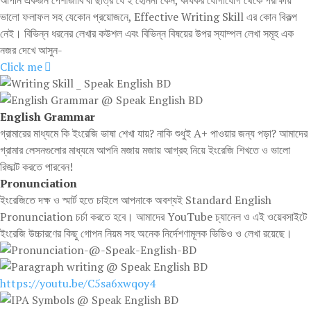
আপনি একজন পেশাজীবি বা ছাত্র যে'ই হোননা কেন, কার্যকর যোগাযোগ থেকে পরীক্ষায়
ভালো ফলাফল সহ যেকোন প্রয়োজনে, Effective Writing Skill এর কোন বিকল্প
নেই। বিভিন্ন ধরনের লেখার কউশল এবং বিভিন্ন বিষয়ের উপর স্যাম্পল লেখা সমূহ এক
নজর দেখে আসুন-
Click me
English Grammar
গ্রামারের মাধ্যমে কি ইংরেজি ভাষা শেখা যায়? নাকি শুধুই A+ পাওয়ার জন্য পড়া? আমাদের
গ্রামার লেসনগুলোর মাধ্যমে আপনি মজায় মজায় আগ্রহ নিয়ে ইংরেজি শিখতে ও ভালো
রিজাল্ট করতে পারবেন!
Pronunciation
ইংরেজিতে দক্ষ ও স্মার্ট হতে চাইলে আপনাকে অবশ্যই Standard English
Pronunciation চর্চা করতে হবে। আমাদের YouTube চ্যানেল ও এই ওয়েবসাইটে
ইংরেজি উচ্চারণের কিছু গোপন নিয়ম সহ অনেক নির্দেশণামূলক ভিডিও ও লেখা রয়েছে।
https://youtu.be/C5sa6xwqoy4