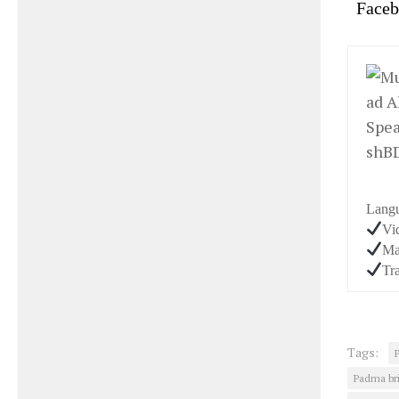
Face
Langu
Vi
Ma
Tr
Tags:
Padma bri