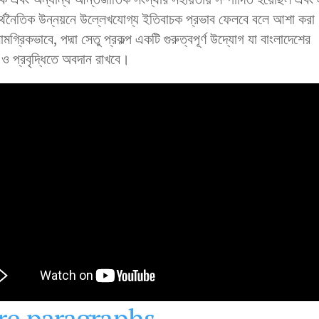
্থনৈতিক উন্নয়নে উল্লেখযোগ্য ইতিবাচক প্রভাব ফেলবে বলে আশা করা
মগ্রিকভাবে, পদ্মা সেতু প্রকল্প একটি গুরুত্বপূর্ণ উদ্যোগ যা বাংলাদেশের
ও প্রবৃদ্ধিতে অবদান রাখবে।
e paragraphs