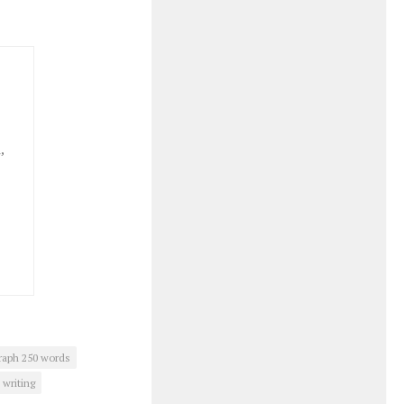
,
raph 250 words
 writing