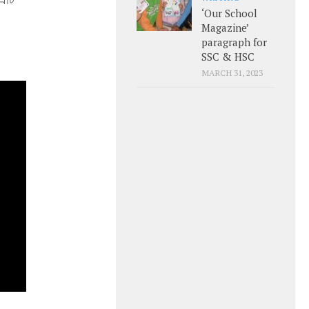
‘Our School
Magazine’
paragraph for
SSC & HSC
MARCH 31, 2023