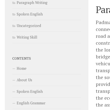
Paragraph Writing
Par
Spoken English
Padma 
Uncategorized
connec
road a
Writing Skill
constr
the lo
bridge
CONTENTS
vehicu
Home
transp
the so
About Us
provid
transp
Spoken English
the ec
English Grammar
the as