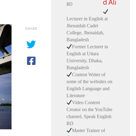
d Ali
Lecturer in English at
Jhenaidah Cadet
SHARE
College, Jhenaidah,
Bangladesh
Former Lecturer in
English at Uttara
University, Dhaka,
Bangladesh
Content Writer of
some of the websites on
English Language and
Literature
Video Content
Creator on the YouTube
channel, Speak English
BD
Master Trainer of