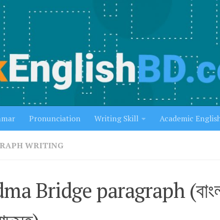
mmar
Pronunciation
Writing Skill
Academic Englis
RAPH WRITING
ma Bridge paragraph (বাংল