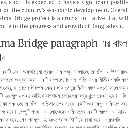
es, and it is expected to have a significant positi
 on the country’s economic development. Overall
dma Bridge project is a crucial initiative that wil
bute to the progress and growth of Bangladesh.
ma Bridge paragraph এর বাংল
াদ
তু একটি মেগা-অবকাঠামো প্রকল্প যার লক্ষ্য বাংলাদেশের দক্ষিণ ও উত্তরাঞ্
েলপথে সংযুক্ত করা। এটি বাংলাদেশের পদ্মা নদীর উপর নির্মিত একটি বহুম
 সেতু, যা দেশের দীর্ঘতম সেতু। এই সেতুর নির্মাণ কাজ ২০১৪ সালে শুরু
তুটি ২৬ জুন ২০২২ তারিখে যানবাহন চলাচলের জন্য খুলে দেওয়া হয়। এটি
ঢাকা এবং দেশের দক্ষিণ-পশ্চিমাঞ্চলের মধ্যে একটি গুরুত্বপূর্ণ পরিবহন স
কাজ করে। সেতুটি পণ্য এবং লোকেদের পরিবহনের একটি দ্রুত এবং আরও 
বরাহ করে, শেষ পর্যন্ত এই অঞ্চলের অর্থনীতিকে চাঙ্গা করে। প্রকল্পটি
াংক এবং অন্যান্য আন্তর্জাতিক সংস্থার সহায়তায় সম্পাদিত হয়েছিল এবং