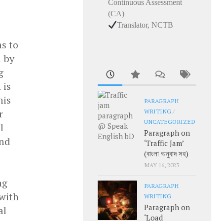
Continuous Assessment
(CA)
Translator, NCTB
s to
h by
g
 is
his
PARAGRAPH
r
WRITING
/
UNCATEGORIZED
l
Paragraph on
and
‘Traffic Jam’
(বাংলা অনুবাদ সহ)
MAY 16, 2023
ng
PARAGRAPH
 with
WRITING
Paragraph on
al
‘Load