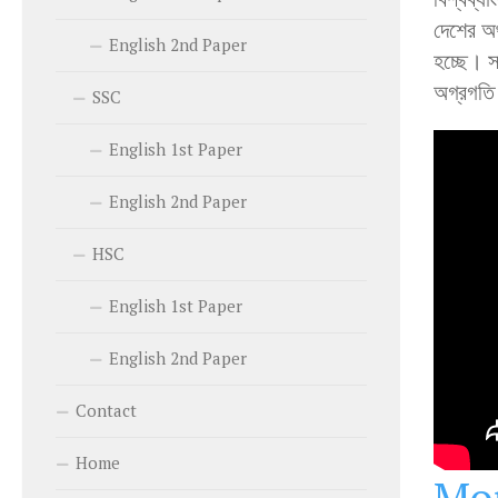
দেশের অর
English 2nd Paper
হচ্ছে। সা
অগ্রগতি 
SSC
English 1st Paper
English 2nd Paper
HSC
English 1st Paper
English 2nd Paper
Contact
Home
Mor