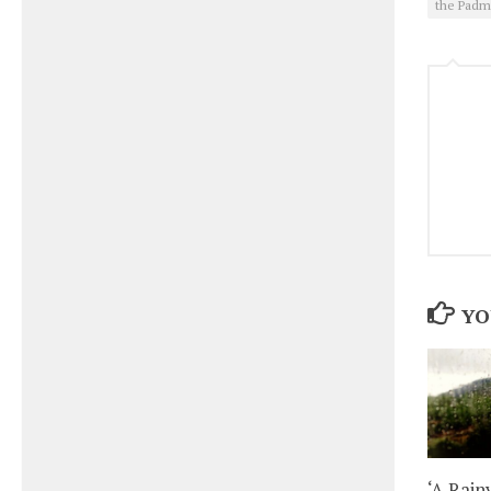
the Padma
YO
‘A Rain