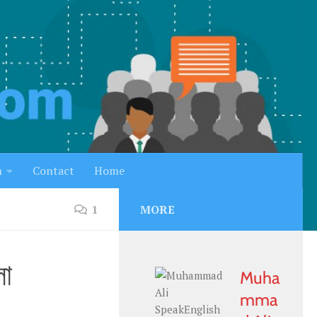
h
Contact
Home
1
MORE
া
Muha
mma