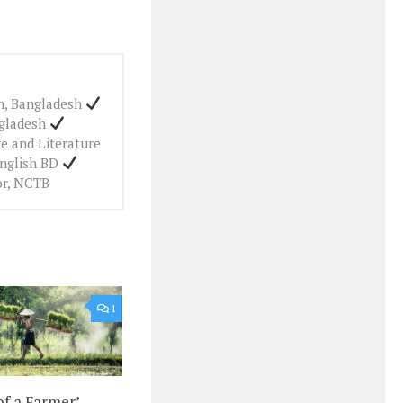
ah, Bangladesh
ngladesh
e and Literature
English BD
or, NCTB
1
of a Farmer’