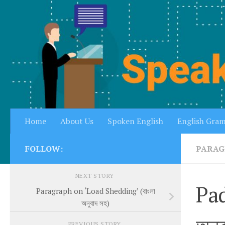
Skip to content
Home
About Us
Spoken English
English Gra
FOLLOW:
PARAG
NEXT STORY
Pad
Paragraph on ‘Load Shedding’ (বাংলা
অনুবাদ সহ)
PREVIOUS STORY