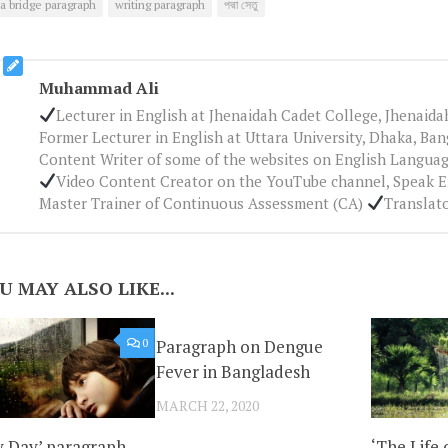
 bridge paragraph
writing paragraph
পদ্মা সেতু
Muhammad Ali
Lecturer in English at Jhenaidah Cadet College, Jhenaid
Former Lecturer in English at Uttara University, Dhaka, Ba
Content Writer of some of the websites on English Languag
Video Content Creator on the YouTube channel, Speak 
Master Trainer of Continuous Assessment (CA)
Translat
U MAY ALSO LIKE...
0
Paragraph on Dengue
2
Fever in Bangladesh
MARCH 22, 2020
y Day’ paragraph
‘The Life 