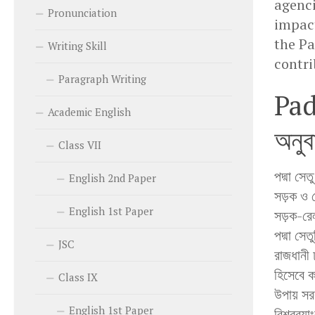
agenci
Pronunciation
impact
the Pa
Writing Skill
contri
Paragraph Writing
Pad
Academic English
অনুব
Class VII
পদ্মা সে
English 2nd Paper
সড়ক ও র
English 1st Paper
সড়ক-রেল
পদ্মা সে
JSC
রাজধানী 
হিসেবে 
Class IX
উপায় সর
English 1st Paper
বিশ্বব্য