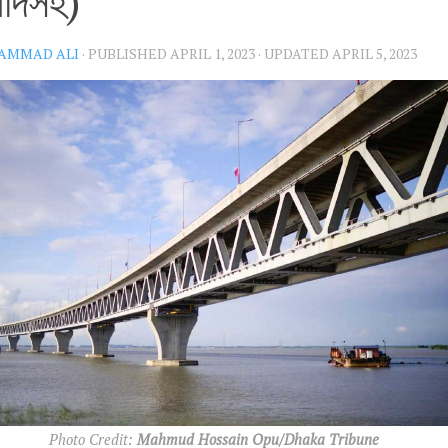
বাদসহ)
AMMAD ALI
· PUBLISHED
APRIL 1, 2023
· UPDATED
APRIL 5, 2023
Photo Credit:
Mahmud Hossain Opu/Dhaka Tribune