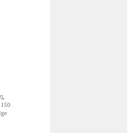
ু,
 150
dge