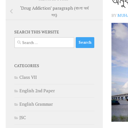
অনু
‘Drug Addiction’ paragraph (বাংলা অর্থ
সহ)
BY
MUH
SEARCH THIS WEBSITE
Search
for:
CATEGORIES
Class VII
English 2nd Paper
English Grammar
JSC