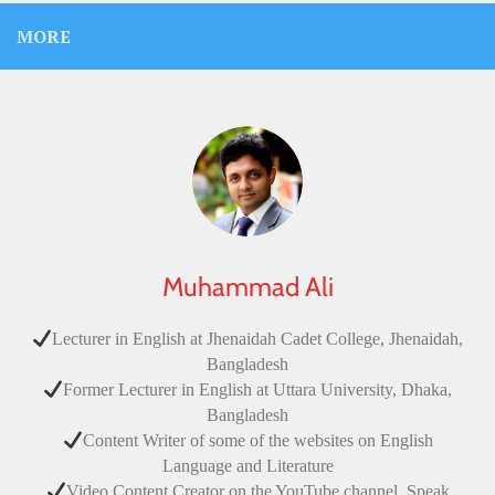
MORE
Muhammad Ali
Lecturer in English at Jhenaidah Cadet College, Jhenaidah,
Bangladesh
Former Lecturer in English at Uttara University, Dhaka,
Bangladesh
Content Writer of some of the websites on English
Language and Literature
Video Content Creator on the YouTube channel, Speak