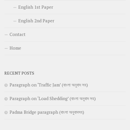
English 1st Paper
English 2nd Paper
Contact
Home
RECENT POSTS
Paragraph on ‘Traffic Jam’ (বাংলা অনুবাদ সহ)
Paragraph on ‘Load Shedding’ (বাংলা অনুবাদ সহ)
Padma Bridge paragraph (বাংলা অনুবাদসহ)