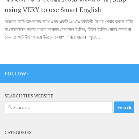
using VERY to use Smart English
আজকে আমি আপনাদের সাথে এমন একটি ১০০% কার্যকরী উপায় শেয়ার করতে যাচ্ছি
যা মেইনটেইন করতে পারলে আপনার স্পোকেন ইংলিশ, রিটেন ইংলিশ যেটাই বলেন না
কেন তা স্মার্ট ইংলিশ হয়ে উঠতে একধাপ এগিয়ে যাবে। পুরো...
FOLLOW:
SEARCH THIS WEBSITE
Search
for:
CATEGORIES